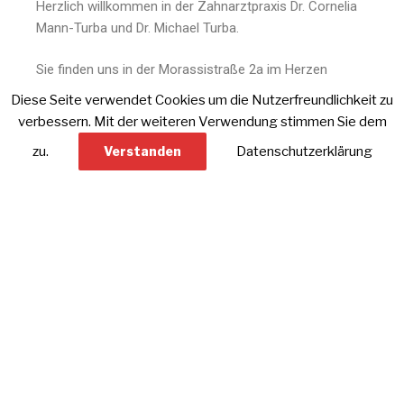
Herzlich willkommen in der Zahnarztpraxis Dr. Cornelia
Mann-Turba und Dr. Michael Turba.
Sie finden uns in der Morassistraße 2a im Herzen
Münchens.
Diese Seite verwendet Cookies um die Nutzerfreundlichkeit zu
verbessern. Mit der weiteren Verwendung stimmen Sie dem
Wir sind gerne für Sie da! Über Ihren Anruf
zu.
Verstanden
Datenschutzerklärung
unter 089/659562 würden wir uns sehr freuen.